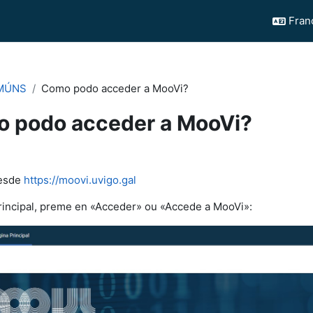
França
MÚNS
Como podo acceder a MooVi?
 podo acceder a MooVi?
chèvement
desde
https://moovi.uvigo.gal
rincipal, preme en «Acceder» ou «Accede a MooVi»: