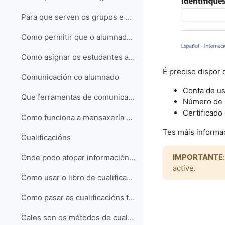
Para que serven os grupos e como se crean?
Como permitir que o alumnado escolla o seu grupo?
Como asignar os estudantes a grupos de forma automática?
É preciso dispor
Comunicación co alumnado
Conta de us
Que ferramentas de comunicación ofrece MooVi?
Número de i
Certificado
Como funciona a mensaxería en MooVi?
Tes máis informa
Cualificacións
IMPORTANTE
Onde podo atopar información sobre as cualificacións en MooVi?
active.
Como usar o libro de cualificacións para calcular notas finais?
Como pasar as cualificacións finais de MooVi a Sigma cun Excel?
Cales son os métodos de cualificación dunha tarefa? (creación de rúbricas)