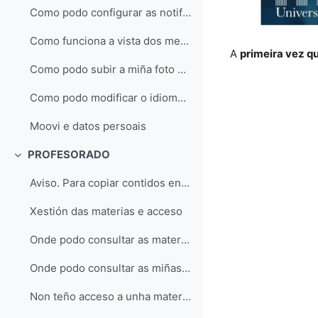
Como podo configurar as notificacións e mensaxes que recibo en MooVi?
Como funciona a vista dos meus cursos e o taboleiro en MooVi?
A
primeira vez q
Como podo subir a miña foto de perfil en MooVi?
Como podo modificar o idioma da interface de MooVi?
Moovi e datos persoais
PROFESORADO
Replier
Aviso. Para copiar contidos en 2026/27
Xestión das materias e acceso
Onde podo consultar as materias que teño en POD en SIGMA?
Onde podo consultar as miñas materias oficiais de cursos anteriores?
Non teño acceso a unha materia da que son docente