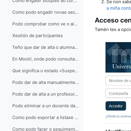
Como engadir bloques ao curso?
Se non sabe
a miña cont
Como podo engadir novas seccións e subseccións ao curso?
Acceso cen
Podo comprobar como ve o alumnado a miña materia?
Tamén tes a opci
Xestión de participantes
Teño que dar de alta o alumnado na miña materia?
En MooVi, onde podo consultar o estudantado matriculado na miña materia?
Que significa o estado «Suspendido» na listaxe de participantes?
Podo dar de alta manualmente estudantes na miña materia en MooVi?
Podo dar de alta a un profesor/a na miña materia en MooVi?
Podo eliminar a un docente da miña materia?
Como podo exportar a listaxe de participantes do meu curso?
Como podo facer o seguimento da actividade do meu alumnado en MooVi?