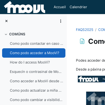
Passer au contenu principal
Accueil
Calendrier
FAQS2025
CO
COMÚNS
Replier
Como
Como podo contactar en caso de dúbidas ou incidencias?
Conditions d’a
Como podo acceder a MooVi?
Podes acceder 
How do I access MooVi?
Desde a páxina p
Esquecín o contrasinal de MooVi, como podo recuperalo?
Como acceder a MooVi desde o móbil?
Como podo actualizar a miña conta de correo en Moovi?
Como podo cambiar a visibilidade do meu correo electrónico?