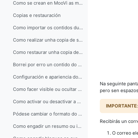
Como se crean en MooVi as materias de 1º de Industriais?
Copias e restauración
Como importar os contidos dunha materia para outra?
Como realizar unha copia de seguridade dun curso?
Como restaurar unha copia de seguridade?
Borrei por erro un contido do meu curso, podo recuperalo?
Configuración e apariencia do curso
Na seguinte panta
Como facer visible ou ocultar a materia ao estudantado
pero sen espazos
Como activar ou desactivar a edición no curso?
IMPORTANTE
Pódese cambiar o formato do curso e que opcións hai?
Recibirás un corr
Como engadir un resumo ou imaxe á portada do curso?
O correo el