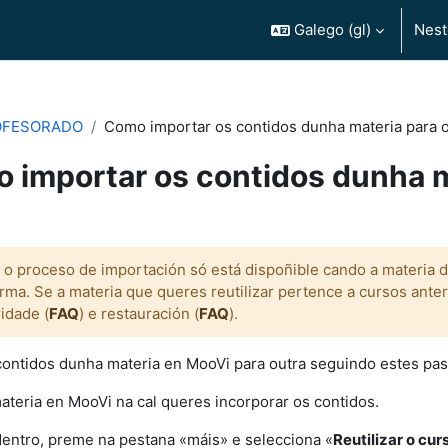
Galego ‎(gl)‎
Nest
OFESORADO
Como importar os contidos dunha materia para 
 importar os contidos dunha m
completado
: o proceso de importación só está dispoñible cando a materia d
rma. Se a materia que queres reutilizar pertence a cursos ant
idade (
FAQ
) e restauración (
FAQ
).
contidos dunha materia en MooVi para outra seguindo estes pas
ateria en MooVi na cal queres incorporar os contidos.
dentro, preme na pestana «máis» e selecciona «
Reutilizar o cur