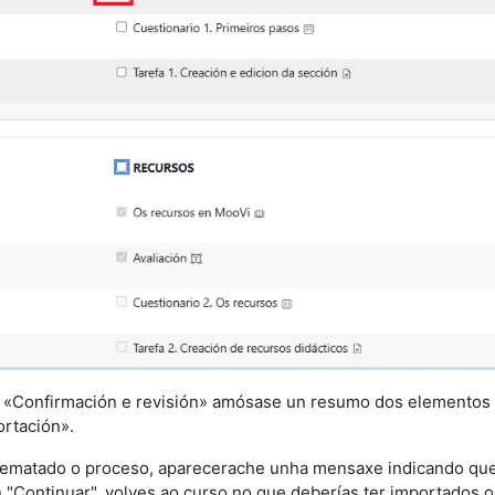
la «Confirmación e revisión» amósase un resumo dos elementos 
ortación».
rematado o proceso, aparecerache unha mensaxe indicando que 
"Continuar", volves ao curso no que deberías ter importados o