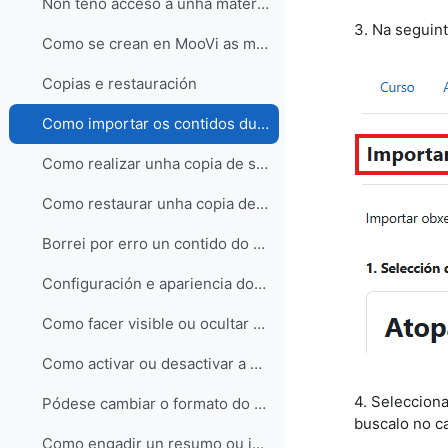
Non teño acceso a unha materia da que son docente
3. Na seguint
Como se crean en MooVi as materias de 1º de Industriais?
Copias e restauración
Como importar os contidos dunha materia para outra?
Como realizar unha copia de seguridade dun curso?
Como restaurar unha copia de seguridade?
Borrei por erro un contido do meu curso, podo recuperalo?
Configuración e apariencia do curso
Como facer visible ou ocultar a materia ao estudantado
Como activar ou desactivar a edición no curso?
4. Seleccion
Pódese cambiar o formato do curso e que opcións hai?
buscalo no c
Como engadir un resumo ou imaxe á portada do curso?