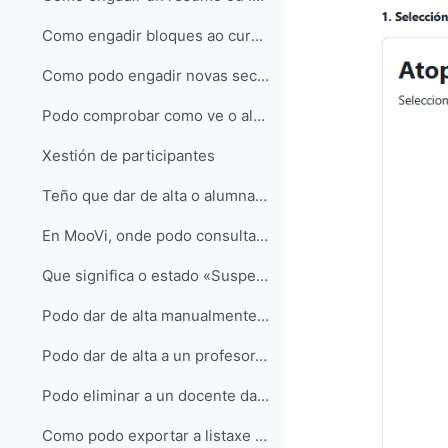
Como engadir bloques ao curso?
Como podo engadir novas seccións e subseccións ao curso?
Podo comprobar como ve o alumnado a miña materia?
Xestión de participantes
Teño que dar de alta o alumnado na miña materia?
En MooVi, onde podo consultar o estudantado matriculado na miña materia?
Que significa o estado «Suspendido» na listaxe de participantes?
Podo dar de alta manualmente estudantes na miña materia en MooVi?
Podo dar de alta a un profesor/a na miña materia en MooVi?
Podo eliminar a un docente da miña materia?
Como podo exportar a listaxe de participantes do meu curso?