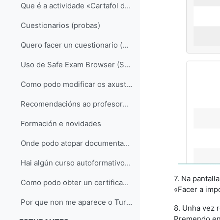
Que é a actividade «Cartafol do estudante»?
Cuestionarios (probas)
Quero facer un cuestionario (proba) en MooVi, existe algunha axuda?
Uso de Safe Exam Browser (SEB) nos cuestionarios de MooVi
Como podo modificar os axustes dun cuestionario para un estudante concreto (límite de tempo, datas, intentos)?
Recomendacións ao profesorado sobre os cuestionarios síncronos en MooVi
Formación e novidades
Onde podo atopar documentación sobre Moodle?
Hai algún curso autoformativo para aprender o manexo básico de MooVi?
7. Na pantal
Como podo obter un certificado de uso da plataforma MooVi?
«Facer a imp
Por que non me aparece o Turnitin en MooVi?
8. Unha vez 
Premendo en 