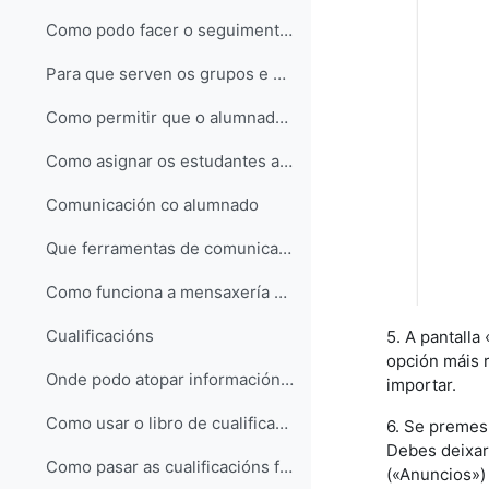
Como podo facer o seguimento da actividade do meu alumnado en MooVi?
Para que serven os grupos e como se crean?
Como permitir que o alumnado escolla o seu grupo?
Como asignar os estudantes a grupos de forma automática?
Comunicación co alumnado
Que ferramentas de comunicación ofrece MooVi?
Como funciona a mensaxería en MooVi?
Cualificacións
5. A pantalla
opción máis r
Onde podo atopar información sobre as cualificacións en MooVi?
importar.
Como usar o libro de cualificacións para calcular notas finais?
6. Se premes
Debes deixar
Como pasar as cualificacións finais de MooVi a Sigma cun Excel?
(«Anuncios»)