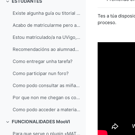
ESTUDANTES
Contraer
Existe algunha guía ou titorial sobre MooVi para o alumnado?
Tes a túa disposi
proceso.
Acabo de matricularme pero aínda non podo acceder a MooVi
Estou matriculado/a na UVigo, pero non me aparecen todas as materias en MooVi
Recomendacións ao alumnado sobre os cuestionarios síncronos en MooVi
Como entregar unha tarefa?
Como participar nun foro?
Como podo consultar as miñas cualificacións?
Por que non me chegan os correos electrónicos que envía o profesorado desde MooVi?
Como podo acceder a materias de cursos anteriores?
FUNCIONALIDADES MooVI
Contraer
Para que serve o plugin «MATLAB Grader»?