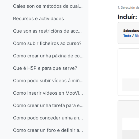
Cales son os métodos de cualificación dunha tarefa? (creación de rúbricas)
Recursos e actividades
Que son as restricións de acceso nun recurso ou actividade en MooVi?
Como subir ficheiros ao curso?
Como crear unha páxina de contido dentro do curso?
Que é H5P e para que serve?
Como podo subir vídeos á miña materia en MooVi?
Como inserir vídeos en MooVi aloxados en UVigoTV?
Como crear unha tarefa para entrega de traballos?
Como podo conceder unha anulación de prazo nunha actividade para un estudante ou grupo?
Como crear un foro e definir as opcións de participación?