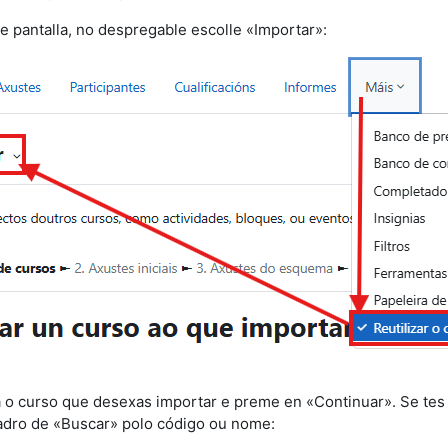
e pantalla, no despregable escolle «Importar
»:
a o curso que desexas importar e preme en «Continuar». Se tes 
adro de «Buscar» polo código ou nome: