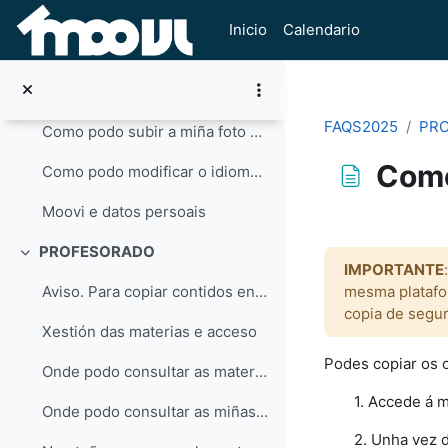
Ir ao contido principal
Como podo cambiar a visibilidade do meu correo electrónico?
Inicio
Calendario
Como podo configurar as notificacións e mensaxes que recibo en MooVi?
Como funciona a vista dos meus cursos e o taboleiro en MooVi?
FAQS2025
PR
Como podo subir a miña foto de perfil en MooVi?
Como
Como podo modificar o idioma da interface de MooVi?
Moovi e datos persoais
Requisitos do 
PROFESORADO
Contraer
IMPORTANTE
mesma platafo
Aviso. Para copiar contidos en 2026/27
copia de segur
Xestión das materias e acceso
Podes copiar os 
Onde podo consultar as materias que teño en POD en SIGMA?
1. Accede á m
Onde podo consultar as miñas materias oficiais de cursos anteriores?
2. Unha vez 