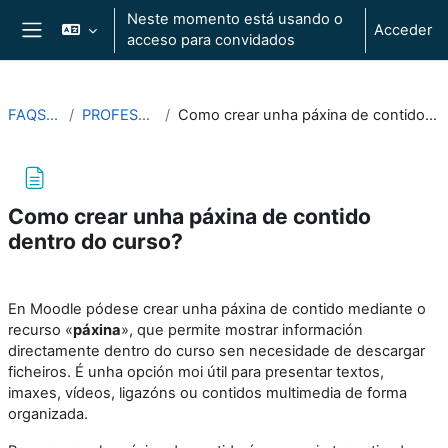
Ir ao contido principal
Neste momento está usando o
Acceder
acceso para convidados
Panel lateral
FAQS2025
PROFESORADO
Como crear unha páxina de contido dentro do curso?
Como crear unha páxina de contido
dentro do curso?
Requisitos do completado
En Moodle pódese crear unha páxina de contido mediante o
recurso «
páxina
», que permite mostrar información
directamente dentro do curso sen necesidade de descargar
ficheiros. É unha opción moi útil para presentar textos,
imaxes, vídeos, ligazóns ou contidos multimedia de forma
organizada.