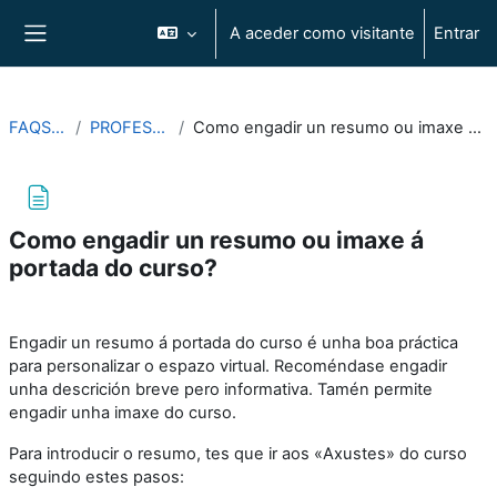
Ir para o conteúdo principal
A aceder como visitante
Entrar
Painel lateral
FAQS2025
PROFESORADO
Como engadir un resumo ou imaxe á portada do curso?
Como engadir un resumo ou imaxe á
portada do curso?
Requisitos de conclusão
Engadir un resumo á portada do curso é unha boa práctica
para personalizar o espazo virtual. Recoméndase engadir
unha descrición breve pero informativa. Tamén permite
engadir unha imaxe do curso.
Para introducir o resumo, tes que ir aos «Axustes» do curso
seguindo estes pasos: