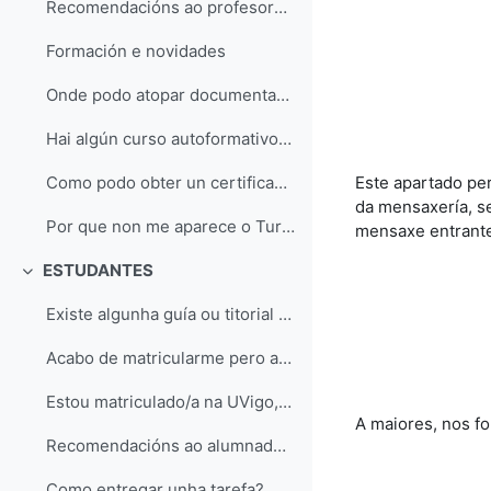
Recomendacións ao profesorado sobre os cuestionarios síncronos en MooVi
Formación e novidades
Onde podo atopar documentación sobre Moodle?
Hai algún curso autoformativo para aprender o manexo básico de MooVi?
Este apartado per
Como podo obter un certificado de uso da plataforma MooVi?
da mensaxería, s
Por que non me aparece o Turnitin en MooVi?
mensaxe entrant
ESTUDANTES
Replier
Existe algunha guía ou titorial sobre MooVi para o alumnado?
Acabo de matricularme pero aínda non podo acceder a MooVi
Estou matriculado/a na UVigo, pero non me aparecen todas as materias en MooVi
A maiores, nos fo
Recomendacións ao alumnado sobre os cuestionarios síncronos en MooVi
Como entregar unha tarefa?