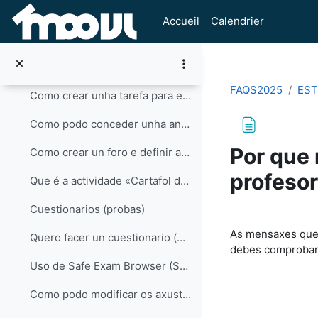
Passer au contenu principal
Que é H5P e para que serve?
Accueil
Calendrier
Como podo subir vídeos á miña materia en MooVi?
Como inserir vídeos en MooVi aloxados en UVigoTV?
FAQS2025
ES
Como crear unha tarefa para entrega de traballos?
Como podo conceder unha anulación de prazo nunha actividade para un estudante ou grupo?
Por que 
Como crear un foro e definir as opcións de participación?
profeso
Que é a actividade «Cartafol do estudante»?
Cuestionarios (probas)
Conditions d’a
As mensaxes que r
Quero facer un cuestionario (proba) en MooVi, existe algunha axuda?
debes comprobar é
Uso de Safe Exam Browser (SEB) nos cuestionarios de MooVi
Como podo modificar os axustes dun cuestionario para un estudante concreto (límite de tempo, datas, intentos)?