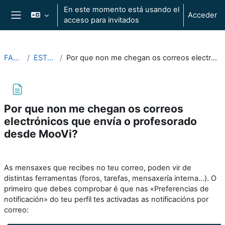
Salta al contenido principal
En este momento está usando el
Acceder
acceso para invitados
Panel lateral
FAQS2025
ESTUDANTES
Por que non me chegan os correos electrónicos que envía o profesorado desde MooVi?
Por que non me chegan os correos
electrónicos que envía o profesorado
desde MooVi?
Requisitos de finalización
As mensaxes que recibes no teu correo, poden vir de
distintas ferramentas (foros, tarefas, mensaxería interna...). O
primeiro que debes comprobar é que nas «Preferencias de
notificación» do teu perfil tes activadas as notificacións por
correo: