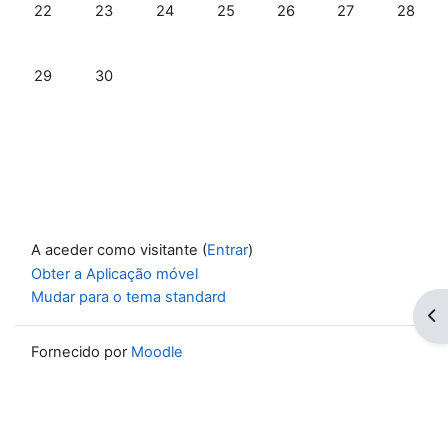
Sem eventos, segunda-feira, 22 de junho
Sem eventos, terça-feira, 23 de junho
Sem eventos, quarta-feira, 24 de junho
Sem eventos, quinta-feira, 25 de 
Sem eventos, sexta-feira
Sem eventos, sá
Sem eve
22
23
24
25
26
27
28
Sem eventos, segunda-feira, 29 de junho
Sem eventos, terça-feira, 30 de junho
29
30
A aceder como visitante (
Entrar
)
Obter a Aplicação móvel
Mudar para o tema standard
Abr
Fornecido por
Moodle